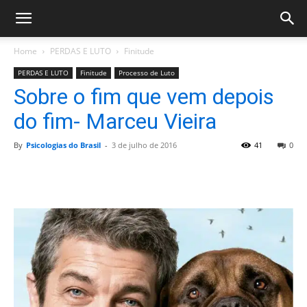
Home
PERDAS E LUTO
Finitude
PERDAS E LUTO
Finitude
Processo de Luto
Sobre o fim que vem depois
do fim- Marceu Vieira
By
Psicologias do Brasil
-
3 de julho de 2016
41
0