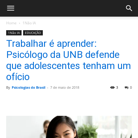
Home
1Não IA
1Não IA
EDUCAÇÃO
Trabalhar é aprender:
Psicólogo da UNB defende
que adolescentes tenham um
ofício
By
Psicologias do Brasil
-
7 de maio de 2018
3
0