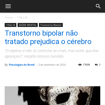
Home
1Não IA
1Não IA
SAÚDE MENTAL
Transtorno Bipolar
Transtorno bipolar não
tratado prejudica o cérebro
“O objetivo é não só controlar as crises, mas evitar que elas
apareçam”, ressalta Antonio Geraldo.
By
Psicologias do Brasil
-
3 de setembro de 2016
17939
0