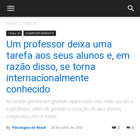
Home
1Não IA
1Não IA
COMPORTAMENTO
Um professor deixa uma
tarefa aos seus alunos e, em
razão disso, se torna
internacionalmente
conhecido
As tarefas ganharam grande repercussão nas redes sociais e
o professor, além de ganhar o coração de seus alunos,
conquistou-nos a todos.
By
Psicologias do Brasil
-
28 de julho de 2018
2
0