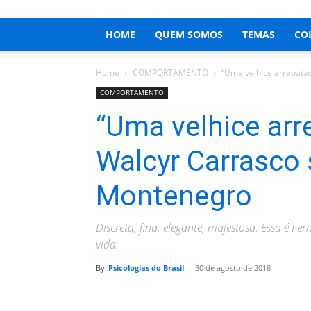
HOME
QUEM SOMOS
TEMAS
CO
Home
COMPORTAMENTO
“Uma velhice arrebata
COMPORTAMENTO
“Uma velhice arr
Walcyr Carrasco
Montenegro
Discreta, fina, elegante, majestosa. Essa é 
vida.
By
Psicologias do Brasil
-
30 de agosto de 2018