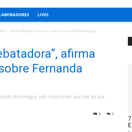
LABORADORES
LIVES
dora”, afirma Walcyr Carrasco sobre Fernanda Montenegro
ebatadora”, afirma
 sobre Fernanda
Fernanda Montenegro, não importa em que fase da sua
3
0
7
E