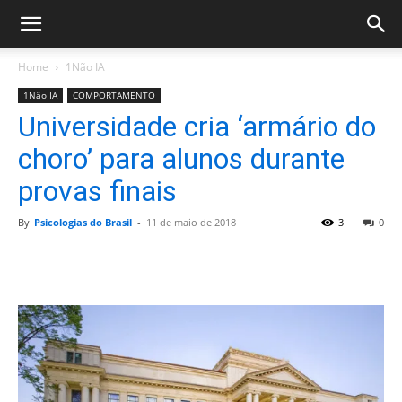
Home
1Não IA
1Não IA
COMPORTAMENTO
Universidade cria ‘armário do
choro’ para alunos durante
provas finais
By
Psicologias do Brasil
-
11 de maio de 2018
3
0