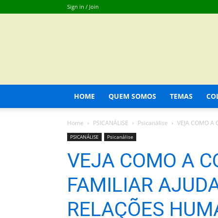
Sign in / Join
HOME
QUEM SOMOS
TEMAS
CO
Home
PSICANÁLISE
Psicanálise
VEJA COMO A 
PSICANÁLISE
Psicanálise
VEJA COMO A 
FAMILIAR AJUD
RELAÇÕES HUM