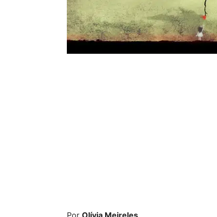
Por
Olívia Meireles