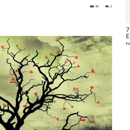
91
0
7
E
Ps