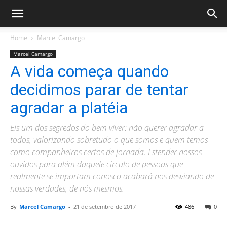
Home
Marcel Camargo
Marcel Camargo
A vida começa quando
decidimos parar de tentar
agradar a platéia
Eis um dos segredos do bem viver: não querer agradar a
todos, valorizando sobretudo o que somos e quem temos
como companheiros certos de jornada. Estender nossos
ouvidos para além daquele círculo de pessoas que
realmente se importam conosco acabará nos desviando de
nossas verdades, de nós mesmos.
By
Marcel Camargo
-
21 de setembro de 2017
486
0