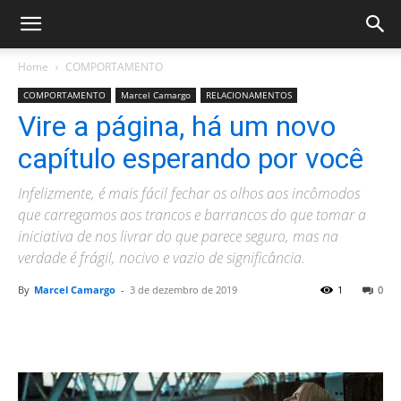
Home
COMPORTAMENTO
COMPORTAMENTO
Marcel Camargo
RELACIONAMENTOS
Vire a página, há um novo
capítulo esperando por você
Infelizmente, é mais fácil fechar os olhos aos incômodos
que carregamos aos trancos e barrancos do que tomar a
iniciativa de nos livrar do que parece seguro, mas na
verdade é frágil, nocivo e vazio de significância.
By
Marcel Camargo
-
3 de dezembro de 2019
1
0