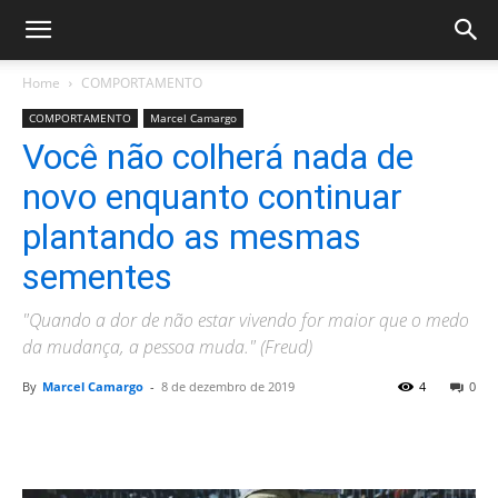
Home
COMPORTAMENTO
COMPORTAMENTO
Marcel Camargo
Você não colherá nada de
novo enquanto continuar
plantando as mesmas
sementes
"Quando a dor de não estar vivendo for maior que o medo
da mudança, a pessoa muda." (Freud)
By
Marcel Camargo
-
8 de dezembro de 2019
4
0