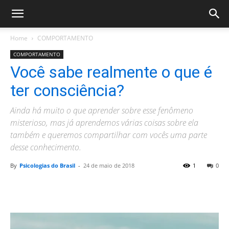
Home
COMPORTAMENTO
COMPORTAMENTO
Você sabe realmente o que é
ter consciência?
Ainda há muito o que aprender sobre esse fenômeno
misterioso, mas já aprendemos várias coisas sobre ela
também e queremos compartilhar com vocês uma parte
desse conhecimento.
By
Psicologias do Brasil
-
24 de maio de 2018
1
0