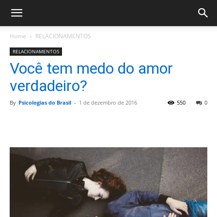
Home
RELACIONAMENTOS
RELACIONAMENTOS
Você tem medo do amor
verdadeiro?
By
Psicologias do Brasil
-
1 de dezembro de 2016
550
0