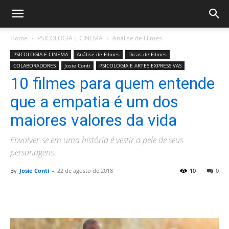
Home
PSICOLOGIA E CINEMA
Análise de Filmes
PSICOLOGIA E CINEMA
Análise de Filmes
Dicas de Filmes
COLABORADORES
Josie Conti
PSICOLOGIA E ARTES EXPRESSIVAS
10 filmes para quem entende
que a empatia é um dos
maiores valores da vida
Envolver-se em uma história é vestir a pele de seus
personagens.
By
Josie Conti
-
22 de agosto de 2018
10
0