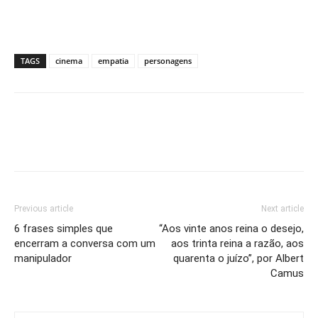
TAGS
cinema
empatia
personagens
Previous article
Next article
6 frases simples que
“Aos vinte anos reina o desejo,
encerram a conversa com um
aos trinta reina a razão, aos
manipulador
quarenta o juízo”, por Albert
Camus