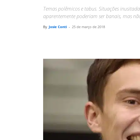
Temas polêmicos e tabus. Situações inusitadas
aparentemente poderiam ser banais, mas nã
By
Josie Conti
-
25 de março de 2018