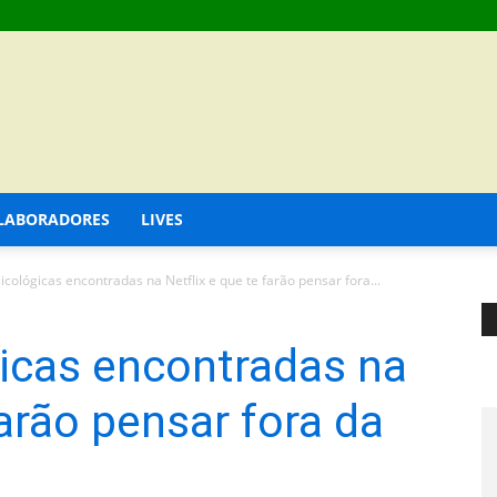
LABORADORES
LIVES
sicológicas encontradas na Netflix e que te farão pensar fora...
gicas encontradas na
farão pensar fora da