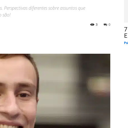
. Perspectivas diferentes sobre assuntos que
o são!
3
0
7
E
Ps