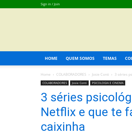
Sign in / Join
HOME
QUEM SOMOS
TEMAS
CO
Home
COLABORADORES
Josie Conti
3 séries p
COLABORADORES
Josie Conti
PSICOLOGIA E CINEMA
3 séries psicoló
Netflix e que te 
caixinha