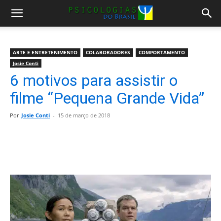
ARTE E ENTRETENIMENTO
COLABORADORES
COMPORTAMENTO
Josie Conti
6 motivos para assistir o
filme “Pequena Grande Vida”
Por
Josie Conti
-
15 de março de 2018