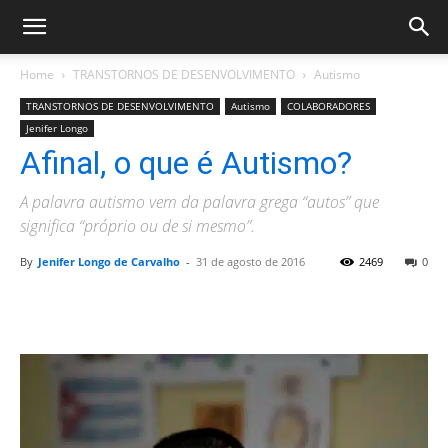
Home
TRANSTORNOS DE DESENVOLVIMENTO
Autismo
TRANSTORNOS DE DESENVOLVIMENTO
Autismo
COLABORADORES
Jenifer Longo
Afinal, o que é Autismo?
A palavra autismo vem da palavra grega “autos” que
significa “próprio ou de si mesmo”.
By
Jenifer Longo de Carvalho
-
31 de agosto de 2016
2469
0