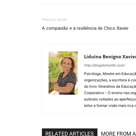
Previous article
A compaixão e a resiliência de Chico Xavier
Liduína Benigno Xavie
http://blogdotriunfo.com/
Psicóloga, Mestre em Educaçã
organizações, a escritora é co
do livro: Itinerários da Educaç
Corporativo - O ensino nas or
autorais voltados ao aperfeiç
leitor a formar visão mais rica
RELATED ARTICLES
MORE FROM 