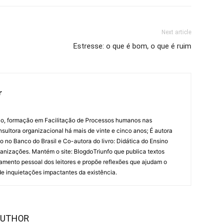
Next article
Estresse: o que é bom, o que é ruim
r
o, formação em Facilitação de Processos humanos nas
nsultora organizacional há mais de vinte e cinco anos; É autora
ão no Banco do Brasil e Co-autora do livro: Didática do Ensino
ganizações. Mantém o site: BlogdoTriunfo que publica textos
oamento pessoal dos leitores e propõe reflexões que ajudam o
 de inquietações impactantes da existência.
AUTHOR