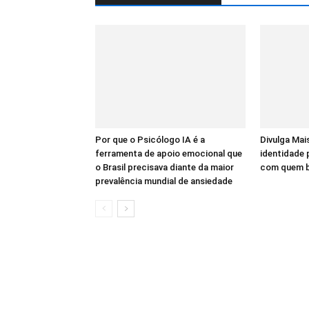
Por que o Psicólogo IA é a
Divulga Mais
ferramenta de apoio emocional que
identidade
o Brasil precisava diante da maior
com quem bu
prevalência mundial de ansiedade