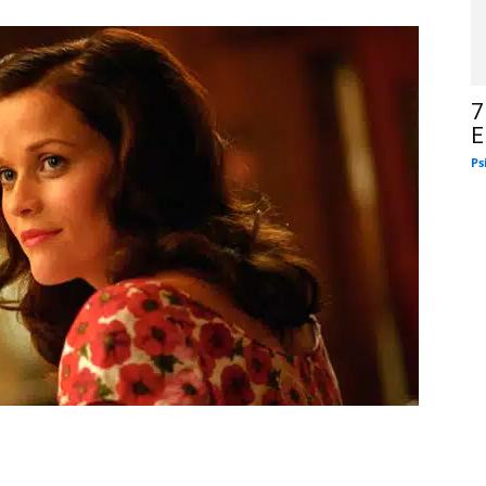
7
E
Ps