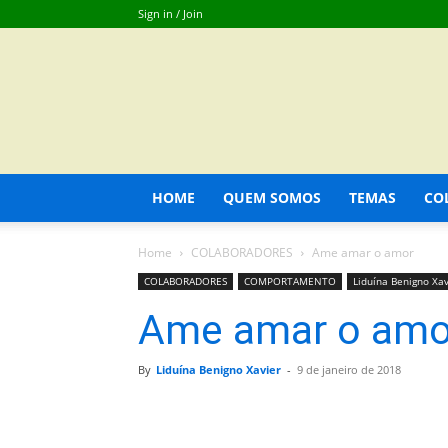
Sign in / Join
HOME
QUEM SOMOS
TEMAS
CO
Home
COLABORADORES
Ame amar o amor
COLABORADORES
COMPORTAMENTO
Liduína Benigno Xav
Ame amar o amo
By
Liduína Benigno Xavier
-
9 de janeiro de 2018