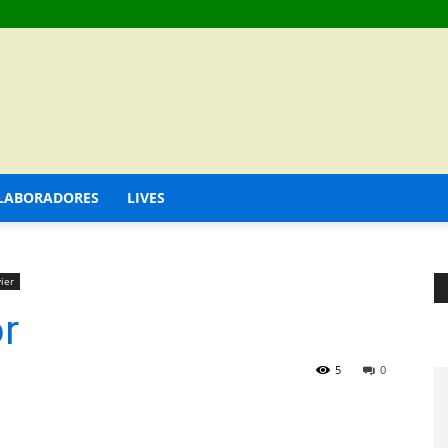
LABORADORES
LIVES
ier
r
5
0