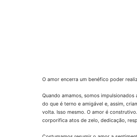
O amor encerra um benéfico poder reali
Quando amamos, somos impulsionados a r
do que é terno e amigável e, assim, cri
volta.
Isso mesmo. O amor é construtivo. 
corporifica atos de zelo, dedicação, res
Costumamos resumir o amor a sentimen