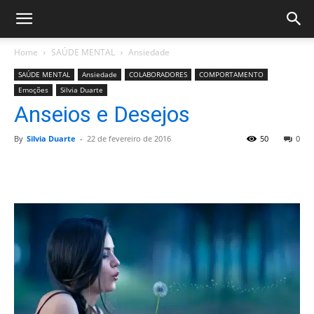
Home
SAÚDE MENTAL
Ansiedade
SAÚDE MENTAL
Ansiedade
COLABORADORES
COMPORTAMENTO
Emoções
Silvia Duarte
Anseios e Desejos
By
Silvia Duarte
-
22 de fevereiro de 2016
50
0