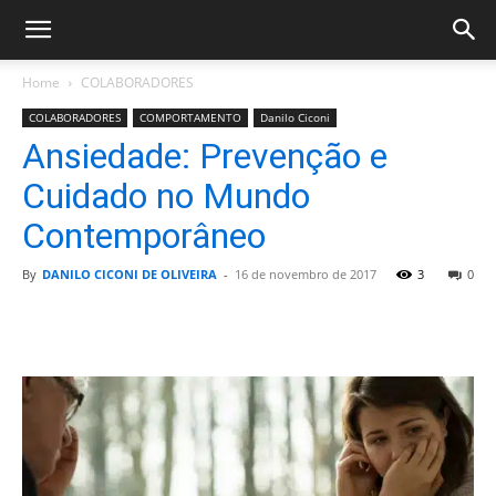
Home
COLABORADORES
COLABORADORES
COMPORTAMENTO
Danilo Ciconi
Ansiedade: Prevenção e
Cuidado no Mundo
Contemporâneo
By
DANILO CICONI DE OLIVEIRA
-
16 de novembro de 2017
3
0