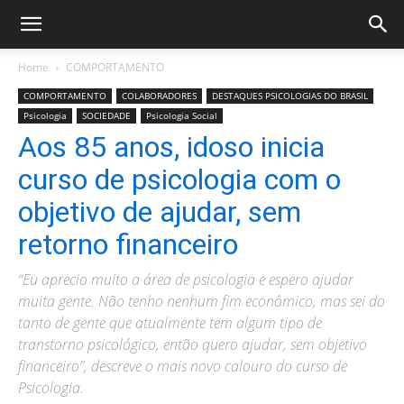
Home
COMPORTAMENTO
COMPORTAMENTO
COLABORADORES
DESTAQUES PSICOLOGIAS DO BRASIL
Psicologia
SOCIEDADE
Psicologia Social
Aos 85 anos, idoso inicia
curso de psicologia com o
objetivo de ajudar, sem
retorno financeiro
“Eu aprecio muito a área de psicologia e espero ajudar
muita gente. Não tenho nenhum fim econômico, mas sei do
tanto de gente que atualmente tem algum tipo de
transtorno psicológico, então quero ajudar, sem objetivo
financeiro”, descreve o mais novo calouro do curso de
Psicologia.