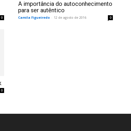
A importância do autoconhecimento
para ser autêntico
Camila Figueiredo
-
12 de agosto de 2016
0
0
k
0