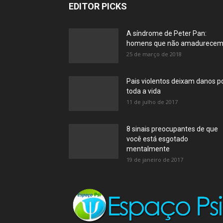
EDITOR PICKS
A síndrome de Peter Pan:
homens que não amadurece
25 de março de 2018
Pais violentos deixam danos p
toda a vida
11 de julho de 2017
8 sinais preocupantes de que
você está esgotado
mentalmente
19 de janeiro de 2017