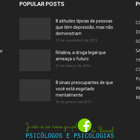
POPULAR POSTS
P
8 atitudes típicas de pessoas
C
m
que têm depressão, mas não
D
demonstram
17 de novembro de 2015
S
S
or
Ritalina, a droga legal que
ameaça o futuro
1
31 de março de 2016
C
Pa
8 sinais preocupantes de que
I
você está esgotado
mentalmente
R
19 de janeiro de 2017