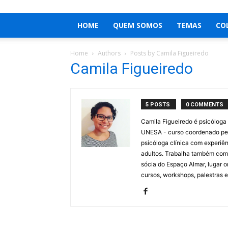
HOME
QUEM SOMOS
TEMAS
CO
Home
Authors
Posts by Camila Figueiredo
Camila Figueiredo
5 POSTS
0 COMMENTS
Camila Figueiredo é psicóloga
UNESA - curso coordenado pelo
psicóloga clínica com experiên
adultos. Trabalha também como
sócia do Espaço Almar, lugar 
cursos, workshops, palestras e