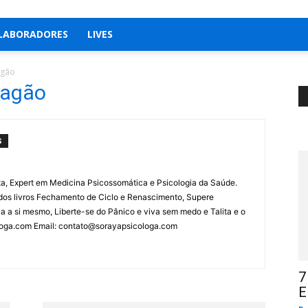
LABORADORES
LIVES
agão
ragão
S
ta, Expert em Medicina Psicossomática e Psicologia da Saúde.
a dos livros Fechamento de Ciclo e Renascimento, Supere
a a si mesmo, Liberte-se do Pânico e viva sem medo e Talita e o
ologa.com Email: contato@sorayapsicologa.com
7
E