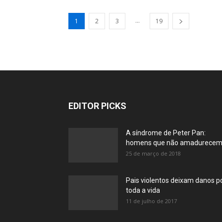
...
1
2
3
19
EDITOR PICKS
A síndrome de Peter Pan:
homens que não amadurece
25 de março de 2018
Pais violentos deixam danos p
toda a vida
11 de julho de 2017