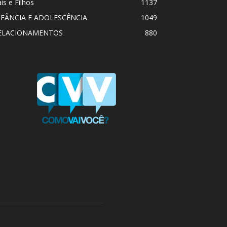
is e Filhos
1137
NFÂNCIA E ADOLESCÊNCIA
1049
ELACIONAMENTOS
880