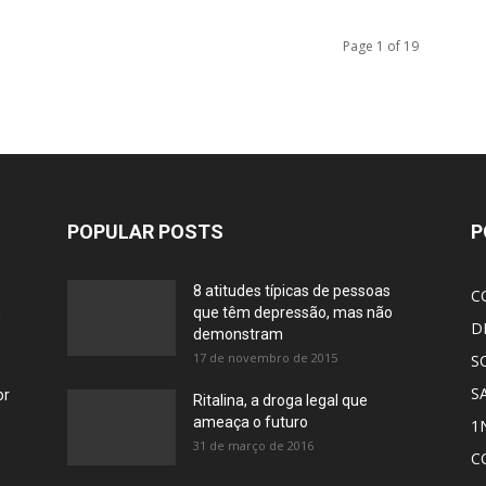
Page 1 of 19
POPULAR POSTS
P
8 atitudes típicas de pessoas
C
m
que têm depressão, mas não
D
demonstram
17 de novembro de 2015
S
S
or
Ritalina, a droga legal que
ameaça o futuro
1
31 de março de 2016
C