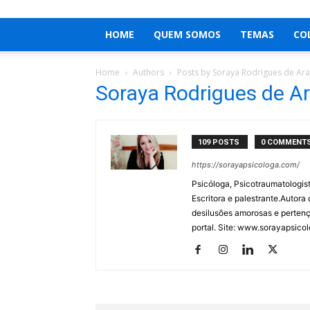
HOME
QUEM SOMOS
TEMAS
CO
Home
Authors
Posts by Soraya Rodrigues de Ar
Soraya Rodrigues de A
109 POSTS
0 COMMENT
https://sorayapsicologa.com/
Psicóloga, Psicotraumatologis
Escritora e palestrante.Autor
desilusões amorosas e pertenç
portal. Site: www.sorayapsic