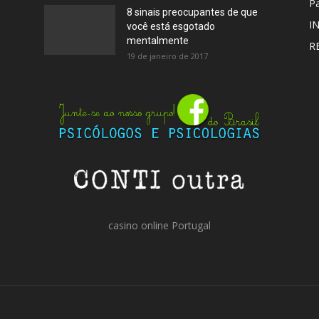
Pa
8 sinais preocupantes de que
I
você está esgotado
mentalmente
R
19 de janeiro de 2017
casino online Portugal