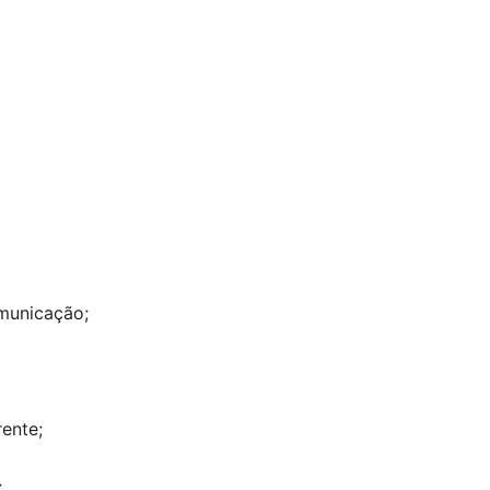
omunicação;
ente;
;