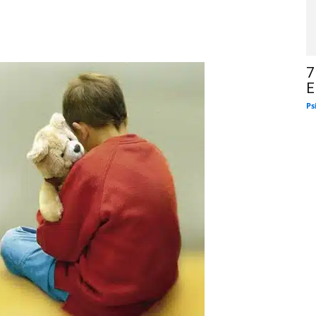
7
E
Ps