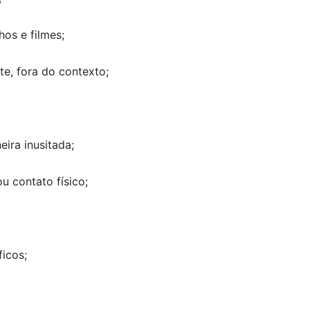
os e filmes;
e, fora do contexto;
ira inusitada;
u contato físico;
icos;