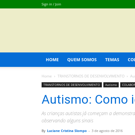
Sign in / Join
HOME
QUEM SOMOS
TEMAS
CO
Home
TRANSTORNOS DE DESENVOLVIMENTO
Au
TRANSTORNOS DE DESENVOLVIMENTO
Autismo
COLABO
Autismo: Como id
As crianças autistas já começam a demonstrar
observando alguns sinais
By
Luciane Cristina Slompo
-
3 de agosto de 2016