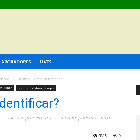
LABORADORES
LIVES
tismo
Autismo: Como identificar?
RADORES
Luciane Cristina Slompo
entificar?
 sinais nos primeiros meses de vida, podemos intervir
3315
0