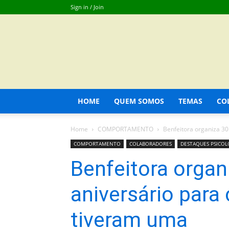
Sign in / Join
HOME
QUEM SOMOS
TEMAS
CO
Home
COMPORTAMENTO
Benfeitora organiza 30
COMPORTAMENTO
COLABORADORES
DESTAQUES PSICOLO
Benfeitora organ
aniversário para
tiveram uma