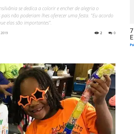
lvânia se dedica a colorir e encher de alegria o
os pais não poderiam lhes oferecer uma festa. "Eu acordo
que elas são importantes".
7
 2019
2
0
E
Ps