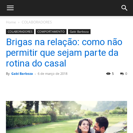
Home
COLABORADORES
COLABORADORES
COMPORTAMENTO
Gabi Barboza
Brigas na relação: como não
permitir que sejam parte da
rotina do casal
By
Gabi Barboza
-
6 de março de 2018
5
0