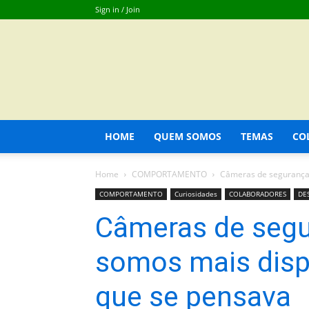
Sign in / Join
HOME
QUEM SOMOS
TEMAS
CO
Home
COMPORTAMENTO
Câmeras de segurança 
COMPORTAMENTO
Curiosidades
COLABORADORES
DE
Câmeras de segu
somos mais disp
que se pensava