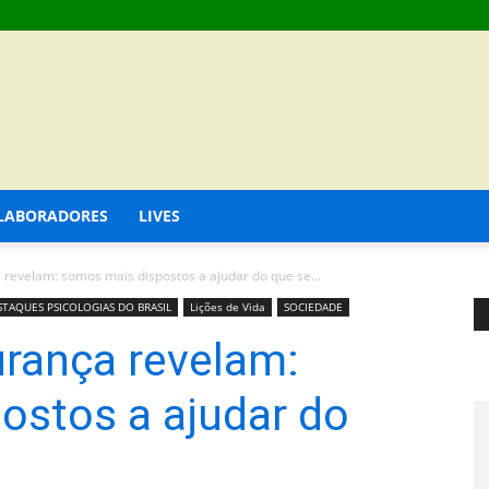
LABORADORES
LIVES
revelam: somos mais dispostos a ajudar do que se...
STAQUES PSICOLOGIAS DO BRASIL
Lições de Vida
SOCIEDADE
rança revelam:
ostos a ajudar do