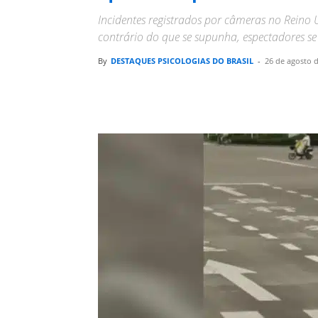
Incidentes registrados por câmeras no Reino 
contrário do que se supunha, espectadores se
By
DESTAQUES PSICOLOGIAS DO BRASIL
-
26 de agosto 