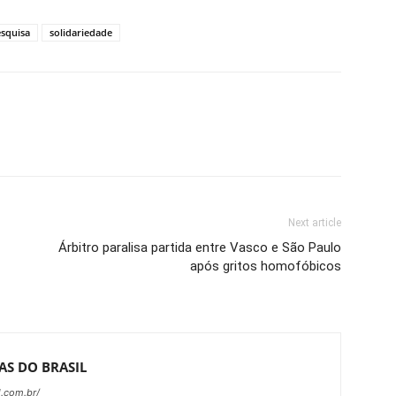
squisa
solidariedade
Next article
Árbitro paralisa partida entre Vasco e São Paulo
após gritos homofóbicos
AS DO BRASIL
l.com.br/