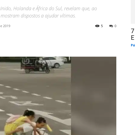
Unido, Holanda e África do Sul, revelam que, ao
 mostram dispostos a ajudar vítimas.
de 2019
5
0
7
E
Ps