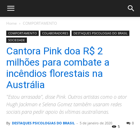
Home
COMPORTAMENTO
COMPORTAMENTO
COLABORADORES
DESTAQUES PSICOLOGIAS DO BRASIL
SOCIEDADE
Cantora Pink doa R$ 2
milhões para combate a
incêndios florestais na
Austrália
"Estou arrasada", disse Pink. Outros artistas como o ator
Hugh Jackman e Selena Gomez também usaram redes
sociais para pedir apoio às vítimas australianas.
By
DESTAQUES PSICOLOGIAS DO BRASIL
-
5 de janeiro de 2020
0
5