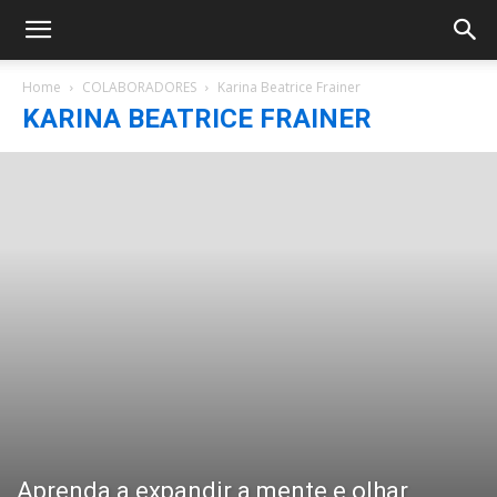
Home
COLABORADORES
Karina Beatrice Frainer
KARINA BEATRICE FRAINER
Aprenda a expandir a mente e olhar