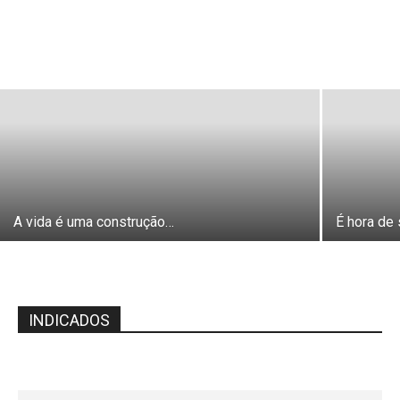
A vida é uma construção…
É hora de 
INDICADOS