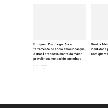
Por que o Psicólogo IA é a
Divulga Mais
ferramenta de apoio emocional que
identidade
o Brasil precisava diante da maior
com quem bu
prevalência mundial de ansiedade