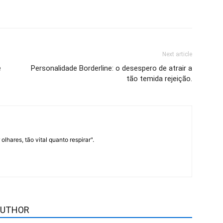
Next article
e
Personalidade Borderline: o desespero de atrair a
tão temida rejeição.
lhares, tão vital quanto respirar".
AUTHOR