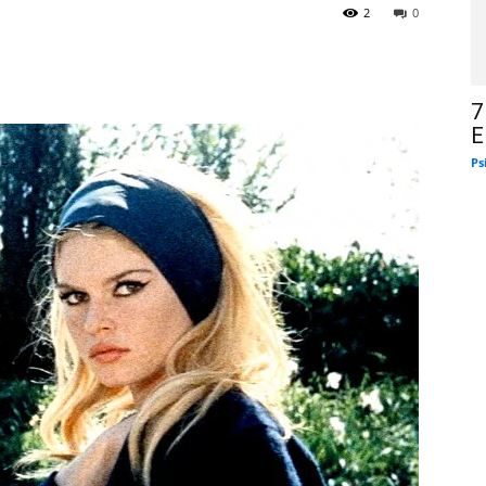
2
0
7
E
Ps