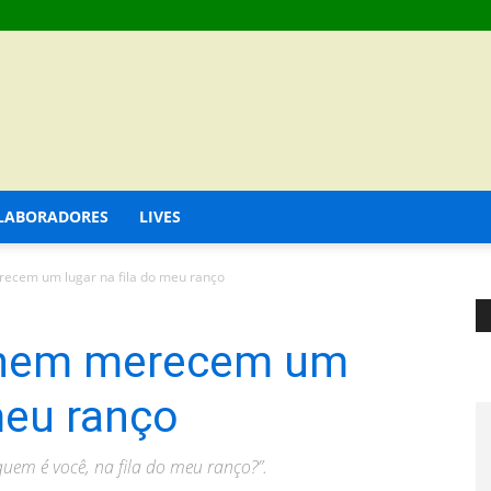
LABORADORES
LIVES
ecem um lugar na fila do meu ranço
 nem merecem um
meu ranço
uem é você, na fila do meu ranço?”.