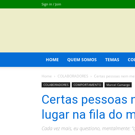
Sign in / Join
HOME
QUEM SOMOS
TEMAS
CO
Home
COLABORADORES
Certas pessoas nem mer
COLABORADORES
COMPORTAMENTO
Marcel Camargo
Certas pessoas
lugar na fila do 
Cada vez mais, eu questiono, mentalmente: “q