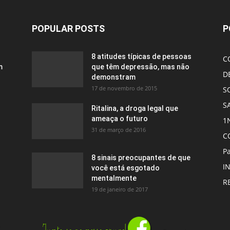
POPULAR POSTS
P
8 atitudes típicas de pessoas
C
m
que têm depressão, mas não
D
demonstram
17 de novembro de 2015
S
S
Ritalina, a droga legal que
ameaça o futuro
1
31 de março de 2016
C
Pa
8 sinais preocupantes de que
I
você está esgotado
mentalmente
R
19 de janeiro de 2017