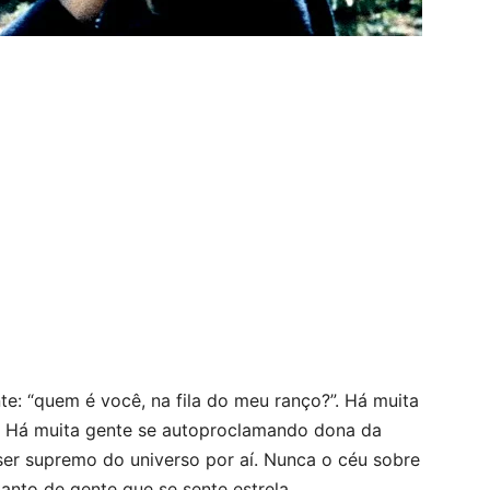
e: “quem é você, na fila do meu ranço?”. Há muita
. Há muita gente se autoproclamando dona da
ser supremo do universo por aí. Nunca o céu sobre
anto de gente que se sente estrela.