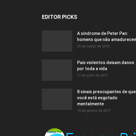
EDITOR PICKS
A síndrome de Peter Pan:
homens que não amadurece
25 de março de 2018
Pais violentos deixam danos
por toda a vida
11 de julho de 2017
8 sinais preocupantes de que
você está esgotado
mentalmente
19 de janeiro de 2017