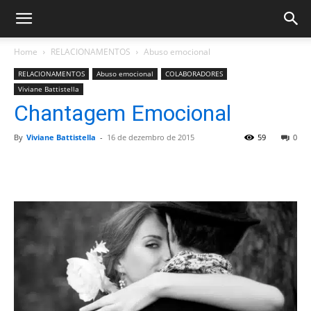
Home
RELACIONAMENTOS
Abuso emocional
RELACIONAMENTOS
Abuso emocional
COLABORADORES
Viviane Battistella
Chantagem Emocional
By
Viviane Battistella
-
16 de dezembro de 2015
59
0