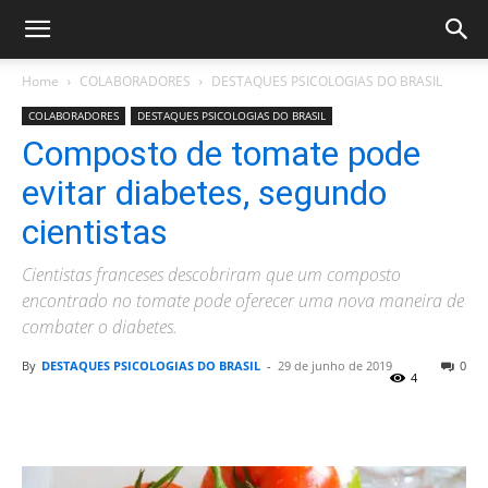
Home
COLABORADORES
DESTAQUES PSICOLOGIAS DO BRASIL
COLABORADORES
DESTAQUES PSICOLOGIAS DO BRASIL
Composto de tomate pode
evitar diabetes, segundo
cientistas
Cientistas franceses descobriram que um composto
encontrado no tomate pode oferecer uma nova maneira de
combater o diabetes.
By
DESTAQUES PSICOLOGIAS DO BRASIL
-
29 de junho de 2019
0
4