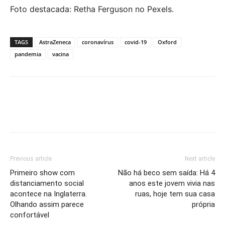
Foto destacada: Retha Ferguson no Pexels.
TAGS
AstraZeneca
coronavírus
covid-19
Oxford
pandemia
vacina
Previous article
Next article
Primeiro show com
Não há beco sem saída: Há 4
distanciamento social
anos este jovem vivia nas
acontece na Inglaterra.
ruas, hoje tem sua casa
Olhando assim parece
própria
confortável