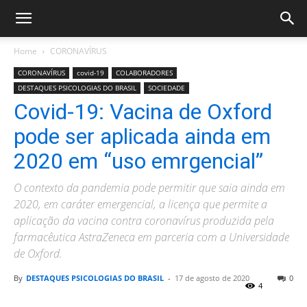
Home
CORONAVÍRUS
CORONAVÍRUS
covid-19
COLABORADORES
DESTAQUES PSICOLOGIAS DO BRASIL
SOCIEDADE
Covid-19: Vacina de Oxford
pode ser aplicada ainda em
2020 em “uso emrgencial”
O contexto da pandemia pode permitir que saia ainda em
2020, em caráter emergencial, a licença que permite a
aplicação da vacina contra coronavírus produzida pela
farmacêutica AstraZeneca em parceria com a Universidade
de Oxford.
By
DESTAQUES PSICOLOGIAS DO BRASIL
-
17 de agosto de 2020
0
4