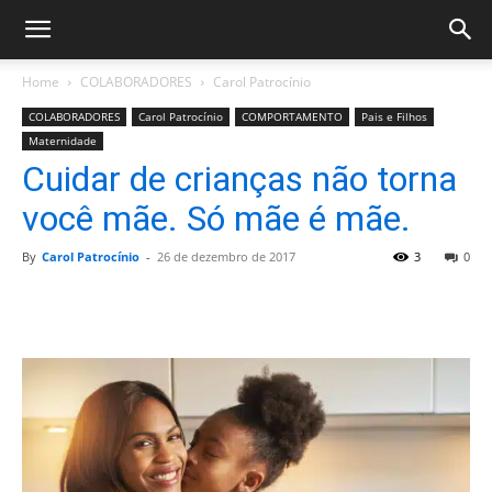
Home
COLABORADORES
Carol Patrocínio
COLABORADORES
Carol Patrocínio
COMPORTAMENTO
Pais e Filhos
Maternidade
Cuidar de crianças não torna
você mãe. Só mãe é mãe.
By
Carol Patrocínio
-
26 de dezembro de 2017
3
0