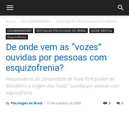
Home
COLABORADORES
DESTAQUES PSICOLOGIAS DO BRASIL
COLABORADORES
DESTAQUES PSICOLOGIAS DO BRASIL
SAÚDE MENTAL
Esquizofrenia
De onde vem as “vozes”
ouvidas por pessoas com
esquizofrenia?
Pesquisadores da Universidade de Nova York podem ter
descoberto a origem das "vozes" ouvidas por pessoas com
esquizofrenia.
By
Psicologias do Brasil
-
11 de outubro de 2024
3
0