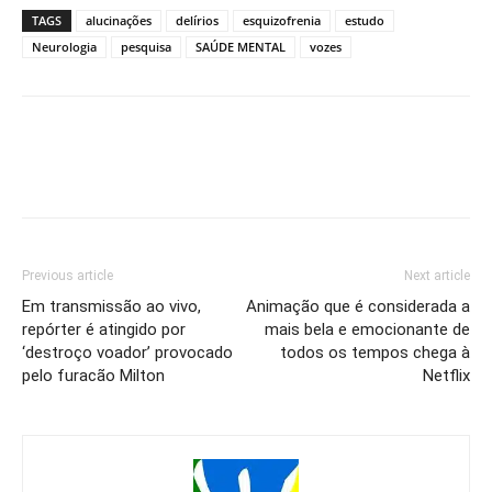
TAGS
alucinações
delírios
esquizofrenia
estudo
Neurologia
pesquisa
SAÚDE MENTAL
vozes
Previous article
Next article
Em transmissão ao vivo,
Animação que é considerada a
repórter é atingido por
mais bela e emocionante de
‘destroço voador’ provocado
todos os tempos chega à
pelo furacão Milton
Netflix