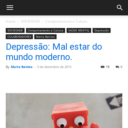
Home
SOCIEDADE
Comportamento e Cultura
SOCIEDADE
Comportamento e Cultura
SAÚDE MENTAL
Depressão
COLABORADORES
Marta Batista
Depressão: Mal estar do
mundo moderno.
By
Marta Batista
-
5 de dezembro de 2015
15
0