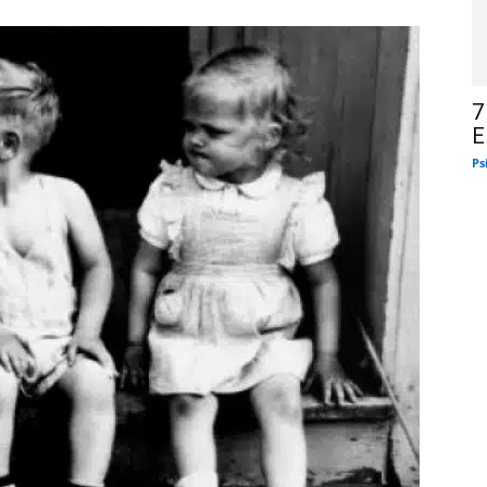
7
E
Ps