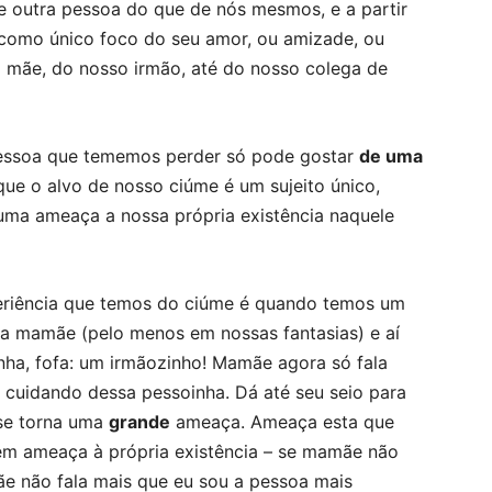
e outra pessoa do que de nós mesmos, e a partir
a como único foco do seu amor, ou amizade, ou
 mãe, do nosso irmão, até do nosso colega de
pessoa que tememos perder só pode gostar
de uma
ue o alvo de nosso ciúme é um sujeito único,
 uma ameaça a nossa própria existência naquele
periência que temos do ciúme é quando temos um
da mamãe (pelo menos em nossas fantasias) e aí
inha, fofa: um irmãozinho! Mamãe agora só fala
 cuidando dessa pessoinha. Dá até seu seio para
se torna uma
grande
ameaça. Ameaça esta que
em ameaça à própria existência – se mamãe não
e não fala mais que eu sou a pessoa mais