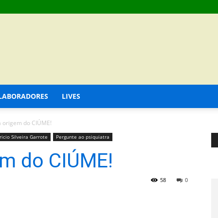
LABORADORES
LIVES
a origem do CIÚME!
icio Silveira Garrote
Pergunte ao psiquiatra
em do CIÚME!
58
0