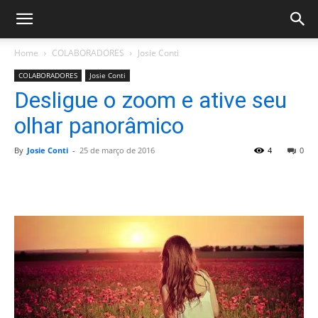
Home
COLABORADORES
Josie Conti
COLABORADORES
Josie Conti
Desligue o zoom e ative seu
olhar panorâmico
By
Josie Conti
-
25 de março de 2016
4
0