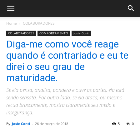
Home
COLABORADORES
COLABORADORES
COMPORTAMENTO
Josie Conti
Diga-me como você reage
quando é contrariado e eu te
direi o seu grau de
maturidade.
Se ela pensa, analisa, pondera e ouve as partes, ela está
sendo sensata. Por outro lado, se ela ataca, ou mesmo
recua bruscamente, mostra claramente seu medo e
insegurança.
By
Josie Conti
-
26 de março de 2018
5
0