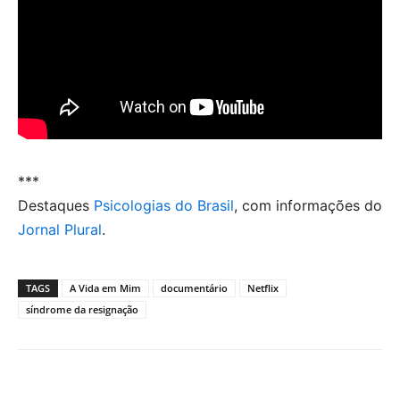
***
Destaques
Psicologias do Brasil
, com informações do
Jornal Plural
.
TAGS
A Vida em Mim
documentário
Netflix
síndrome da resignação