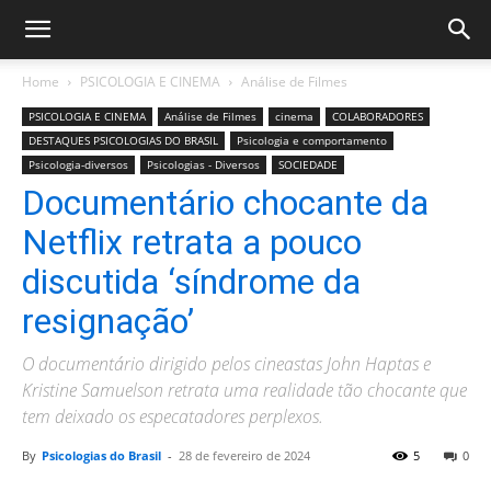
Home
PSICOLOGIA E CINEMA
Análise de Filmes
PSICOLOGIA E CINEMA
Análise de Filmes
cinema
COLABORADORES
DESTAQUES PSICOLOGIAS DO BRASIL
Psicologia e comportamento
Psicologia-diversos
Psicologias - Diversos
SOCIEDADE
Documentário chocante da
Netflix retrata a pouco
discutida ‘síndrome da
resignação’
O documentário dirigido pelos cineastas John Haptas e
Kristine Samuelson retrata uma realidade tão chocante que
tem deixado os especatadores perplexos.
By
Psicologias do Brasil
-
28 de fevereiro de 2024
5
0