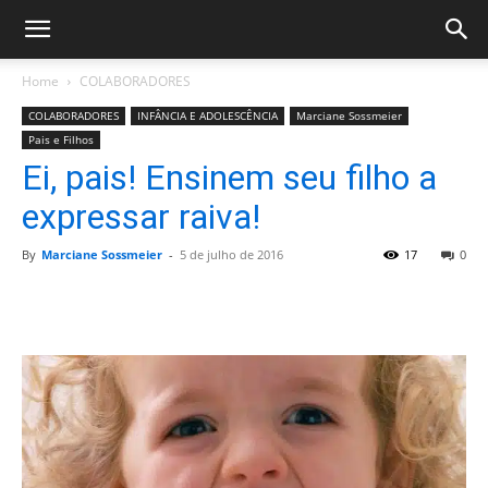
Home
COLABORADORES
COLABORADORES
INFÂNCIA E ADOLESCÊNCIA
Marciane Sossmeier
Pais e Filhos
Ei, pais! Ensinem seu filho a
expressar raiva!
By
Marciane Sossmeier
-
5 de julho de 2016
17
0