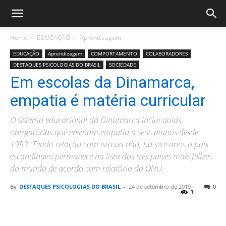
Home
EDUCAÇÃO
Aprendizagem
EDUCAÇÃO
Aprendizagem
COMPORTAMENTO
COLABORADORES
DESTAQUES PSICOLOGIAS DO BRASIL
SOCIEDADE
Em escolas da Dinamarca,
empatia é matéria curricular
O sistema educacional da Dinamarca inclui aulas
obrigatórias que ensinam empatia a seus alunos desde
1993. Tendo relação com isto ou não, há sete anos o país
escandinavo permanece na lista dos três países mais felizes
do mundo de acordo com relatório da ONU.
By
DESTAQUES PSICOLOGIAS DO BRASIL
-
24 de setembro de 2019
0
3