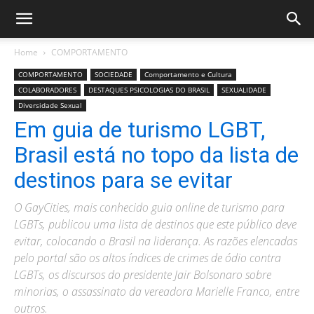
Home
COMPORTAMENTO
COMPORTAMENTO
SOCIEDADE
Comportamento e Cultura
COLABORADORES
DESTAQUES PSICOLOGIAS DO BRASIL
SEXUALIDADE
Diversidade Sexual
Em guia de turismo LGBT,
Brasil está no topo da lista de
destinos para se evitar
O GayCities, mais conhecido guia online de turismo para
LGBTs, publicou uma lista de destinos que este público deve
evitar, colocando o Brasil na liderança. As razões elencadas
pelo portal são os altos índices de crimes de ódio contra
LGBTs, os discursos do presidente Jair Bolsonaro sobre
minorias, o assassinato da vereadora Marielle Franco, entre
outros.