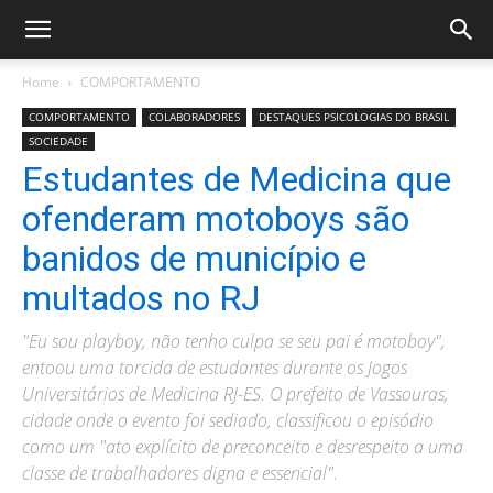
Home
COMPORTAMENTO
COMPORTAMENTO
COLABORADORES
DESTAQUES PSICOLOGIAS DO BRASIL
SOCIEDADE
Estudantes de Medicina que
ofenderam motoboys são
banidos de município e
multados no RJ
"Eu sou playboy, não tenho culpa se seu pai é motoboy",
entoou uma torcida de estudantes durante os Jogos
Universitários de Medicina RJ-ES. O prefeito de Vassouras,
cidade onde o evento foi sediado, classificou o episódio
como um "ato explícito de preconceito e desrespeito a uma
classe de trabalhadores digna e essencial".