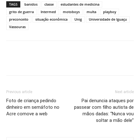
TAGS
banidos
classe
estudantes de medicina
grito de guerra
Intermed
motoboys
multa
playboy
preconceito
situação econômica
Unig
Universidade de Iguaçu
Vassouras
Previous article
Next article
Foto de criança pedindo
Pai denuncia ataques por
dinheiro em semáfoto no
passear com filho autista de
Acre comove a web
mãos dadas: “Nunca vou
soltar a mão dele”