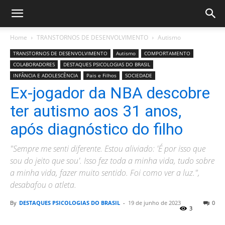
Home
TRANSTORNOS DE DESENVOLVIMENTO
Autismo
TRANSTORNOS DE DESENVOLVIMENTO
Autismo
COMPORTAMENTO
COLABORADORES
DESTAQUES PSICOLOGIAS DO BRASIL
INFÂNCIA E ADOLESCÊNCIA
Pais e Filhos
SOCIEDADE
Ex-jogador da NBA descobre
ter autismo aos 31 anos,
após diagnóstico do filho
"Sempre me senti diferente. Estou aliviado: 'É por isso que
sou do jeito que sou'. Isso fez toda a minha vida, tudo sobre
a minha vida, fazer muito sentido. Foi como ver a luz.",
desabafou o atleta.
By
DESTAQUES PSICOLOGIAS DO BRASIL
-
19 de junho de 2023
0
3