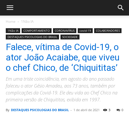
Home
1Não IA
1Não IA
COMPORTAMENTO
CORONAVÍRUS
covid-19
COLABORADORES
DESTAQUES PSICOLOGIAS DO BRASIL
SOCIEDADE
Falece, vítima de Covid-19, o
ator João Acaiabe, que viveu
o chef Chico, de ‘Chiquititas’
Em uma triste coincidência, em agosto do ano passado
faleceu o ator Gésio Amadeu, aos 73 anos, também por
complicações da Covid-19. Ele deu vida ao Chef Chico na
primeira versão de Chiquititas, exibida em 1997.
By
DESTAQUES PSICOLOGIAS DO BRASIL
-
1 de abril de 2021
3
0