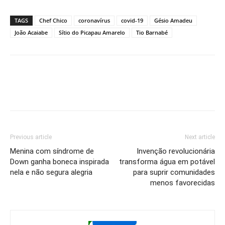
TAGS
Chef Chico
coronavírus
covid-19
Gésio Amadeu
João Acaiabe
Sítio do Picapau Amarelo
Tio Barnabé
Previous article
Next article
Menina com síndrome de
Invenção revolucionária
Down ganha boneca inspirada
transforma água em potável
nela e não segura alegria
para suprir comunidades
menos favorecidas