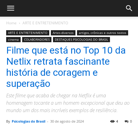
Home
ARTE E ENTRETENIMENTO
ARTE E ENTRETENIMENTO
Artes-diversos
artigos, crônicas e outros textos
cinema
COLABORADORES
DESTAQUES PSICOLOGIAS DO BRASIL
Filme que está no Top 10 da
Netlix retrata fascinante
história de coragem e
superação
Este filme que acaba de chegar na Netflix é uma
homenagem tocante a um homem excepcional que deu ao
mundo um dos mais incríveis exemplos de resiliência.
By
Psicologias do Brasil
-
30 de agosto de 2024
4
0