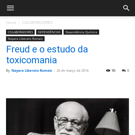
Home
COLABORADORES
COLABORADORES
DEPENDÊNCIAS
Dependência Química
Nayara Liberato Romais
Freud e o estudo da
toxicomania
By
Nayara Liberato Romais
-
26 de março de 2016
95
0