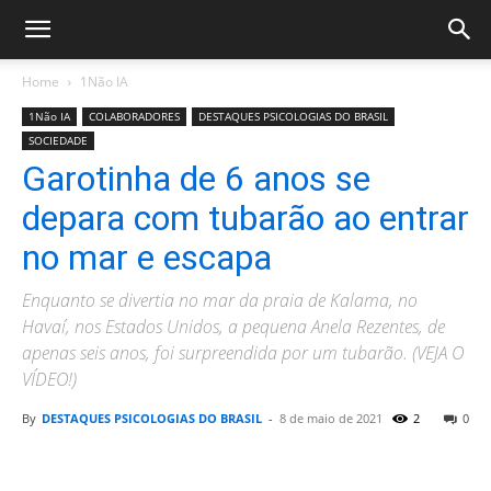
Home
1Não IA
1Não IA
COLABORADORES
DESTAQUES PSICOLOGIAS DO BRASIL
SOCIEDADE
Garotinha de 6 anos se
depara com tubarão ao entrar
no mar e escapa
Enquanto se divertia no mar da praia de Kalama, no
Havaí, nos Estados Unidos, a pequena Anela Rezentes, de
apenas seis anos, foi surpreendida por um tubarão. (VEJA O
VÍDEO!)
By
DESTAQUES PSICOLOGIAS DO BRASIL
-
8 de maio de 2021
2
0