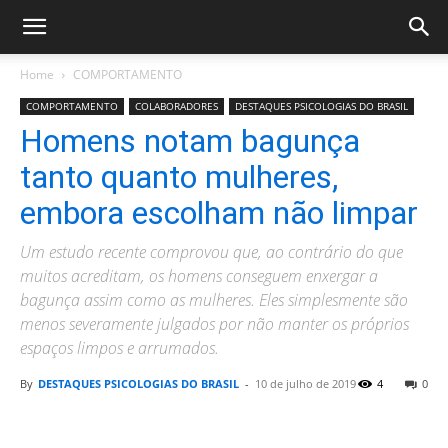
Home
COMPORTAMENTO
COMPORTAMENTO
COLABORADORES
DESTAQUES PSICOLOGIAS DO BRASIL
Homens notam bagunça
tanto quanto mulheres,
embora escolham não limpar
Um estudo recente comprovou que, ao contrário do que
muitos acreditam, os homens conseguem enxergar a
bagunça assim como as mulheres. Eles simplesmente são
menos severamente julgados por não manter os próprios
espaços limpos e arrumados.
By
DESTAQUES PSICOLOGIAS DO BRASIL
-
10 de julho de 2019
4
0