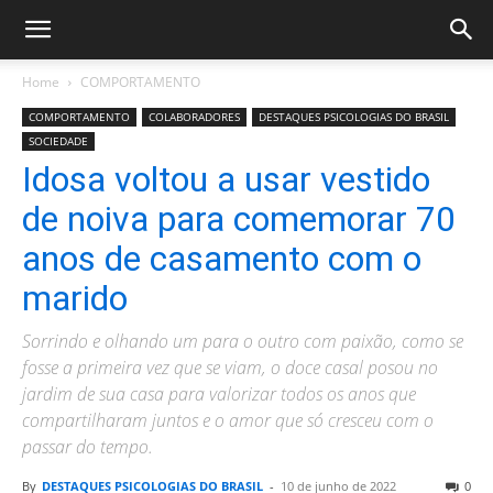
Home
COMPORTAMENTO
COMPORTAMENTO
COLABORADORES
DESTAQUES PSICOLOGIAS DO BRASIL
SOCIEDADE
Idosa voltou a usar vestido
de noiva para comemorar 70
anos de casamento com o
marido
Sorrindo e olhando um para o outro com paixão, como se
fosse a primeira vez que se viam, o doce casal posou no
jardim de sua casa para valorizar todos os anos que
compartilharam juntos e o amor que só cresceu com o
passar do tempo.
By
DESTAQUES PSICOLOGIAS DO BRASIL
-
10 de junho de 2022
0