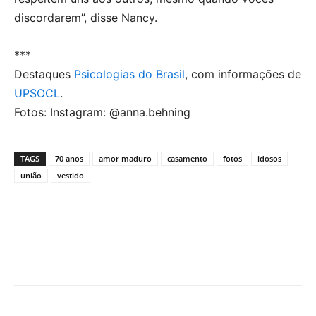
discordarem”, disse Nancy.
***
Destaques
Psicologias do Brasil
, com informações de
UPSOCL
.
Fotos: Instagram: @anna.behning
TAGS
70 anos
amor maduro
casamento
fotos
idosos
união
vestido